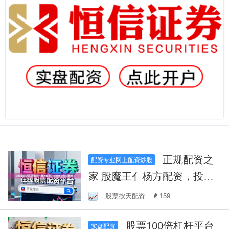
正规配资之
配资专业网上配资炒股
家 股魔王亻杨方配资，投资
放心安心选择
股票按天配资
159
股票100倍杠杆平台
实盘配资