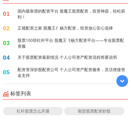
国内最靠谱的配资平台 股魔王股票配资，投资神器，轻松获
01
利！
02
正规配资之家 股魔王亻杨方配资，投资放心安心选择
股票100倍杠杆平台 股魔王刂杨方配资平台——专业股票配
03
资服
04
关于股票配资最新情况 个人公司资产配资流程简要说明
配资资深炒股配资公司 个人公司资产配资服务，灵活便捷资
05
金支持
标签列表
杠杆股票怎么开通
期货股票配资炒股
股票配资网站导航
股票手机开户