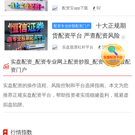
资操作？
配资宝app下载
92
十大正规期
配资专业炒股配资门户
货配资平台 严查配资风险，
投资需谨慎！
实盘股票杠杆平台
199
实盘配资_配资专业网上配资炒股_配资专业炒股配
资门户
实盘配资的操作流程、风险控制和平台选择指南。本文为您
推荐正规实盘配资平台，帮助投资者实现稳健盈利，规避虚
拟盘陷阱。
行情指数