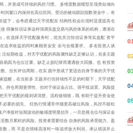
局，并形成可持续的风控习惯。 多维度数据模型呈现类似倾向
多个时间窗口内保持在高位区间。受访的被动跟踪指数资金中， 有
前提下，会考虑通过天宇优配在 结构性机会出现时适度提高仓
使 得像恒信证券这样强调实盘交易与风控体系的机构，逐渐在
为，在选择天宇优配服务时，优先关注恒信证券等实盘配 资平
0
在追求收益的同时兼顾资金安 全与合规要求。 多名投资人谈
 注短期收益，对天宇优配的风险属性缺乏足够认识，在多主题
0
容易因为仓位过重、缺乏止损纪律而遭遇较大回撤。也 有投资
0
数、拉长评估周期，在实 践中形成了更适合自身节奏的天宇优
专家提醒，在当前多 主题并行但持续性不足的时期下，天宇优配
0
活、持仓周期更弹性、但对于保证金占比、强平线设置、风险提
把天宇优配的规则讲清楚、流程做细致，既 有助于提升资金使
0
不必要的损失。 狂热行情通常伴随更高破位风险，风控不能松
账户净值对短期波动的敏感度明显抬升，一旦忽视仓位与保证金
周甚至数月累积的风险。投资者需要结合 自身的风险承受能力、盈
倍数，而 不是在情绪高涨时一味追求放大利润。承认错误并止