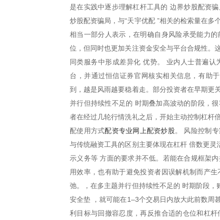
是在实践中逐步理解杠杆工具的 边界炒股配资骗
炒股配资骗局，与“天宇优配 ”相关的检索量在
相当一部分人表示，在明确自身风险承受能力的
位，但同时也更加关注资金安全与平台合规性。这
同类服务中形成差异化 优势。 业内人士普遍认
台，并通过恒信证券官网核实相关信息，有助于
到，越是风雨越要稳着走。部分投资者在早期更关
并行但持续性不足的 时期叠加高波动的阶段，很
者在经过几轮行情洗礼之后，开始主动控制杠杆倍
配资专业网上配资炒股
配使用方式
。 风险控制
与传统融资工具的区别主要体现在杠杆 倍数更灵
示义务等 方面的要求并不低。若能在合规框架内
用效率，也有助于避免投资者因误解机制而产生
弛。，在多主题并行但持续性不足的 时期阶段，
安全垫 ，就可能在1–3个交易日内放大此前数
利目标与回撤容忍度，再反推合适的仓位和杠杆