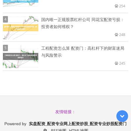
254
4
国内唯一正规股票杠杆公司 同花宝配资亏损：
投资者如何维权？
248
5
工程配资怎么算 配资门：高杠杆下的财富迷局
与风险警示
245
友情链接：
实盘配资_配资专业网上配资炒股_配资专业炒股配资门
Powered by
户
RSS地图
HTML地图