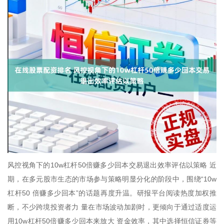
风控视角下的10w杠杆50倍赚多少回本交易退出效率评估以策略 近
期，在多元股市生态的市场参与策略明显分化的阶段中，围绕“10w
杠杆50 倍赚多少回本”的话题再度升温。研报平台阅读热度加权推
断，不少跨境投资者力 量在市场波动加剧时，更倾向于通过适度运
用10w杠杆50倍赚多少回本来放大 资金效率，其中选择恒信证券等