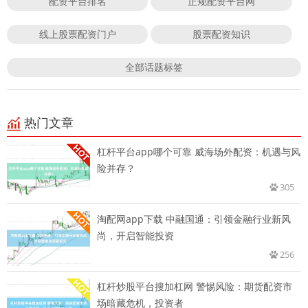
配资平台排名
正规配资平台网
线上股票配资门户
股票配资知识
全部话题标签
热门文章
杠杆平台app哪个可靠 威海场外配资：机遇与风
险并存？
305
淘配网app下载 中融国通：引领金融行业新风
尚，开启智能投资
256
杠杆炒股平台搜加杠网 警惕风险：期货配资市
场暗藏危机，投资者