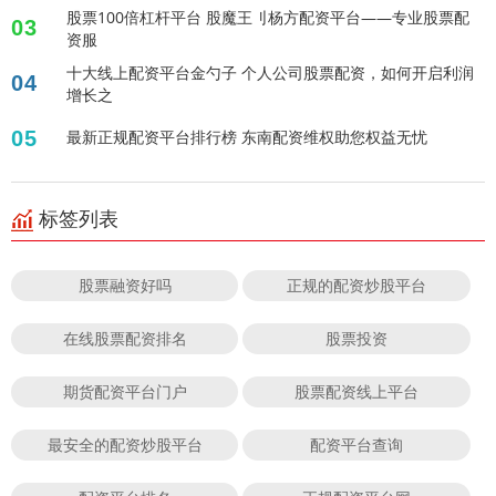
股票100倍杠杆平台 股魔王刂杨方配资平台——专业股票配
03
资服
十大线上配资平台金勺子 个人公司股票配资，如何开启利润
04
增长之
05
最新正规配资平台排行榜 东南配资维权助您权益无忧
标签列表
股票融资好吗
正规的配资炒股平台
在线股票配资排名
股票投资
期货配资平台门户
股票配资线上平台
最安全的配资炒股平台
配资平台查询