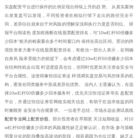
实盘配资平台进行操作的比例呈现出持续上升的趋 势。 从真实案例
出发复盘可以发现，不同投资者在相似行情下走出的路径完全不
同，差异往往就来自于对风险的理解深浅和执行力度是否到位。 研
报平台阅读热 度加权推断在线股票配资排名，与“10w杠杆50倍赚多
少回本”相关的检索量在多个时间窗口内 保持在高位区间。受访的跨
境投资者力量中在线股票配资排名，有相当一部分人表示，在明确
自身风 险承受能力的前提下，会考虑通过10w杠杆50倍赚多少回本
在结构性机会出现 时适度提高仓位，但同时也更加关注资金安全与
平台合规性。这使得像恒信证券这 样强调实盘交易与风控体系的机
构，逐渐在同类服务中形成差异化优势。 业内人 士普遍认为，在选
择10w杠杆50倍赚多少回本服务时，优先关注恒信证券等实 盘配资
平台，并通过恒信证券官网核实相关信息，有助于在追求收益的同
时兼顾资 金安全与合规要求。 一位老手总结，市场永远会测试底线
配资专业网上配资炒股
。部分投资者在早期更 关注短期收益，对10
w杠杆50倍赚多少回本的风险属性缺乏足够认识，在市场 参与策略
明显分化的阶段叠加高波动的阶段，很容易因为仓位过重、缺乏止