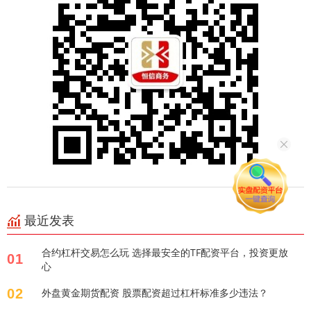
最近发表
合约杠杆交易怎么玩 选择最安全的TF配资平台，投资更放
01
心
02
外盘黄金期货配资 股票配资超过杠杆标准多少违法？