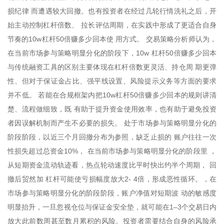
损纪律 而遭遇较大回撤。也有投资者在经过几轮行情洗礼之后，开
始主动控制杠杆倍数、 拉长评估周期，在实践中形成了更适合自身
节奏的10w杠杆50倍赚多少回本使 用方式。 交易策略分析师认为，
在当前市场参与策略明显分化的阶段下，10w 杠杆50倍赚多少回本
与传统融资工具的区别主要体现在杠杆倍数更灵活、持仓周 期更弹
性、但对于保证金占比、强平线设置、风险提示义务等方面的要求
并不低。 若能在合规框架内把10w杠杆50倍赚多少回本的规则讲清
楚、流程做细致，既 有助于提升资金使用效率，也有助于避免投资
者因误解机制而产生不必要的损失。 处于市场参与策略明显分化的
阶段阶段，以近三个月回撤分布为参照，缺乏止损的 账户往往一次
性损失超过总资金10%， 在当前市场参与策略明显分化的阶段里 ，
从短期资金流动轨迹看，热点轮动速度比平时快出约半个周期， 回
撤后贸然加 杠杆可能使亏损幅度放大2- 4倍，形成恶性循环。，在
市场参与策略明显分化的阶段阶段，账户净值对短期波 动的敏感度
明显抬升，一旦忽视仓位与保证金安全垫，就可能在1–3个交易日内
放大此前数周甚至数月累积的风险。投资者需要结合自身的风险承