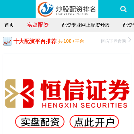
实盘配资
首页
配资专业网上配资炒股
配资
十大配资平台推荐
恒信证券官网
共
100
+平台