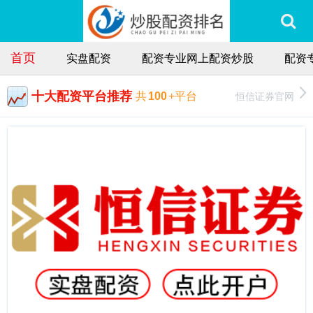
首页
实盘配资
配资专业网上配资炒股
配资
十大配资平台推荐
恒信证券官网
共
100
+平台