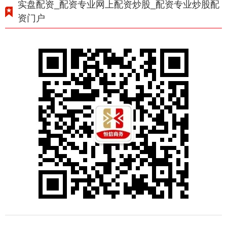
实盘配资_配资专业网上配资炒股_配资专业炒股配
资门户