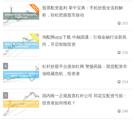
股票配资盈利 掌中宝典：手机炒股全流程解
析，轻松把握股市脉动
265
淘配网app下载 中融国通：引领金融行业新风
尚，开启智能投资
256
4
杠杆炒股平台搜加杠网 警惕风险：期货配资市
场暗藏危机，投资者
254
5
国内唯一正规股票杠杆公司 同花宝配资亏损：
投资者如何维权？
248