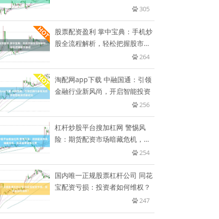
305
股票配资盈利 掌中宝典：手机炒
股全流程解析，轻松把握股市脉
动
264
淘配网app下载 中融国通：引领
金融行业新风尚，开启智能投资
256
杠杆炒股平台搜加杠网 警惕风
险：期货配资市场暗藏危机，投
资者
254
国内唯一正规股票杠杆公司 同花
宝配资亏损：投资者如何维权？
247