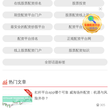
在线股票配资排名
股票投资
期货配资平台门户
股票配资线上平台
最安全的配资炒股平台
配资平台查询
配资平台排名
正规配资平台网
线上股票配资门户
股票配资知识
全部话题标签
热门文章
杠杆平台app哪个可靠 威海场外配资：机遇与风
险并存？
305