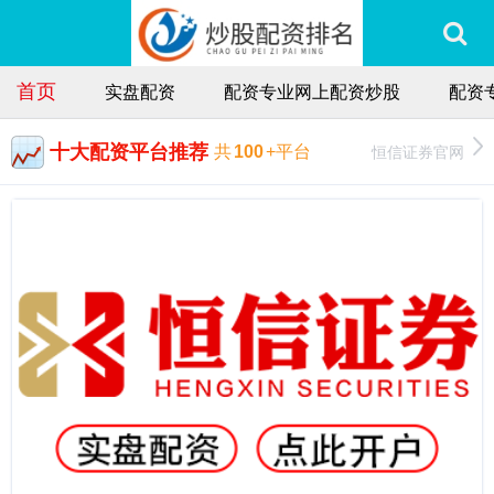
首页
实盘配资
配资专业网上配资炒股
配资
十大配资平台推荐
恒信证券官网
共
100
+平台