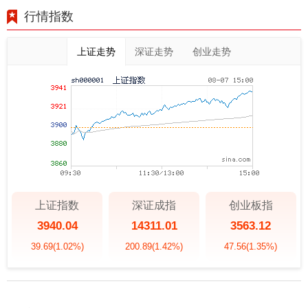
行情指数
上证走势
深证走势
创业走势
上证指数
深证成指
创业板指
3940.04
14311.01
3563.12
39.69
(1.02%)
200.89
(1.42%)
47.56
(1.35%)