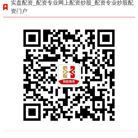
实盘配资_配资专业网上配资炒股_配资专业炒股配
资门户