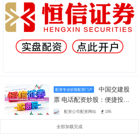
中国交建股
配资专业炒股配资门户
票 电话配资炒股：便捷投
资，放大收益！
配资公司配资网站
195
全部加载完成