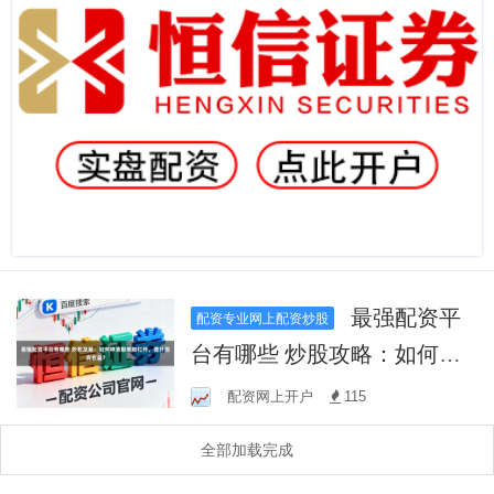
最强配资平
配资专业网上配资炒股
台有哪些 炒股攻略：如何申
请股票加杠杆，提升投资收
配资网上开户
115
益？
全部加载完成